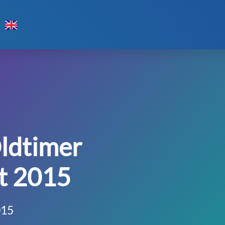
ldtimer
t 2015
015