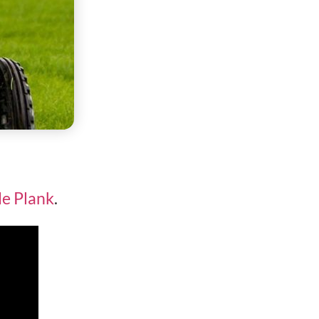
de Plank
.