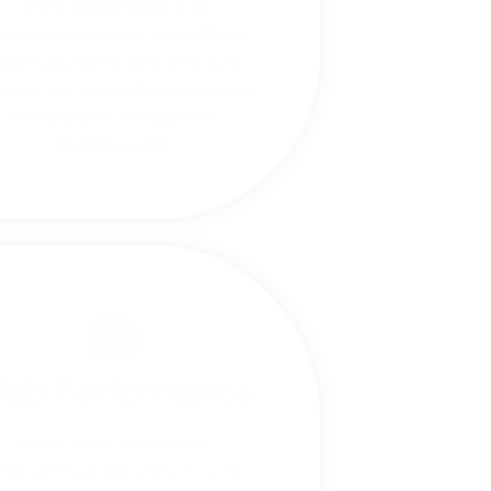
Rond 2005 begon ik te
perimenteren met WordPress,
dertussen heb ik er veel over
eerd. Het is mijn favoriete tool
om websites te maken en
onderhouden.
eb Performance
In detail uitzoeken hoe
WordPress) websites zo snel