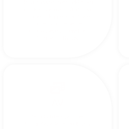
Het alledaagse leven makkelijker
en leuker maken door dingen aan
internet te koppelen en zoveel
mogelijk processen te
automatiseren, oftewel het
Internet of Things.
AV
Technisch bezig zijn met
fotografie, video en audio zijn