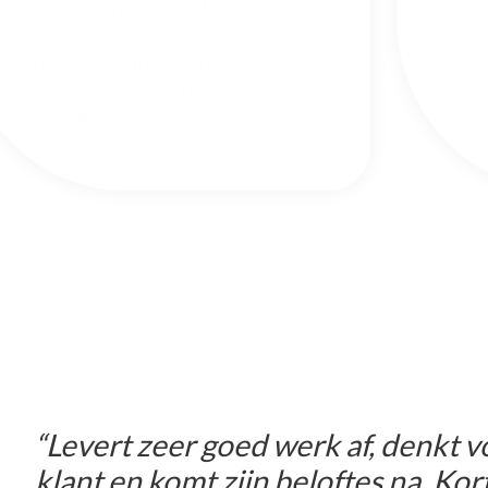
oplossingen van Microsoft,
Amazon, Digital Ocean en Google
sli
die voor veel meer gebruikt wordt
Dit
dan alleen maar
kantoorautomatisering.
“Levert zeer goed werk af, denkt 
klant en komt zijn beloftes na. Ko