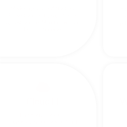
Sinds enige tijd bezig met het
ex
bouwen van bedrijfsapplicaties
on
op basis van het Mendix low-code
gel
platform. Supervet!
Cloud IT
W
Implementatie van of
aanpassingen aan de standaard
(