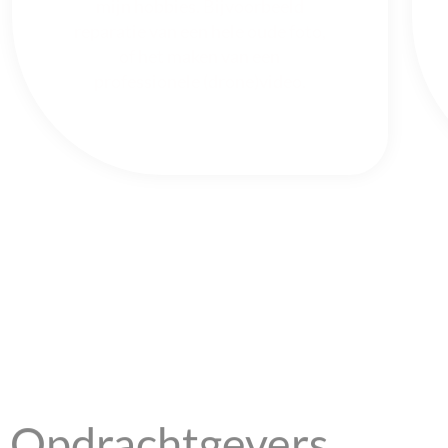
mijn hobbies. Bijvoorbeeld
reparatie van een hele oude foto,
of het maken van een
professionele (drone)video.
egelt het. Met andere woorden,
Opdrachtgevers