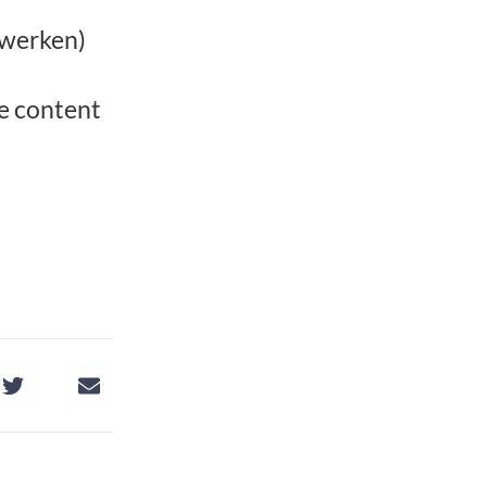
rwerken)
de content